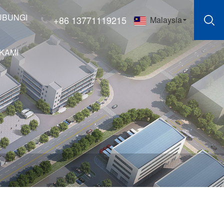
UBUNGI
+86 13771119215
Malaysia
KAMI