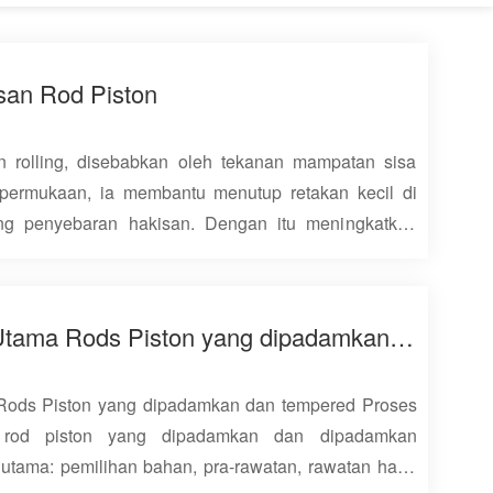
san Rod Piston
rolling, disebabkan oleh tekanan mampatan sisa
 permukaan, ia membantu menutup retakan kecil di
g penyebaran hakisan. Dengan itu meningkatkan
an dan melambatkan penciptaan atau pengembangan
 itu meningkatkan kekuatan keletihan rod silinder
olling, lapisan pengerasan kerja sejuk terbentuk di
Proses Pembuatan Utama Rods Piston yang dipadamkan dan tempered
angkan ubah bentuk elastik dan plastik permukaan
aran, dengan itu meningkatkan rintangan haus
ods Piston yang dipadamkan dan tempered Proses
an mengelakkan luka bakar yang disebabkan oleh
 rod piston yang dipadamkan dan dipadamkan
ing, penurunan nilai kekasaran permukaan boleh
tama: pemilihan bahan, pra-rawatan, rawatan haba
pemasangan. Pada masa yang sama, ia mengurangkan