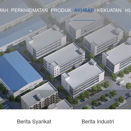
MAH
PERKHIDMATAN
PRODUK
AKHBAR
KEKUATAN
H
b
Siri aci berongga
Berita Syarikat
Berita Industri