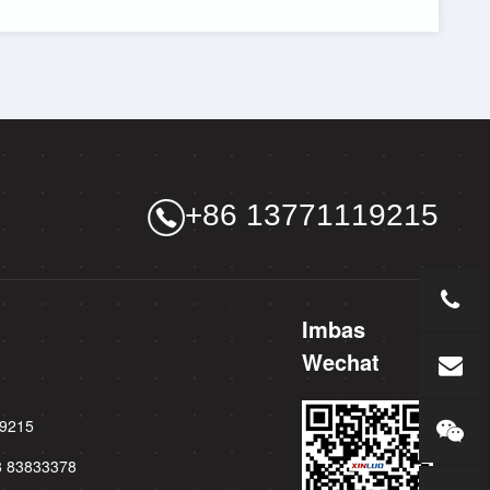
+86 13771119215
Imbas
Wechat
19215
8 83833378