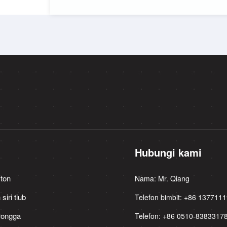
k
Hubungi kami
ston
Nama: Mr. Qiang
iri tiub
Telefon bimbit: +86 137711
erongga
Telefon: +86 0510-8383317