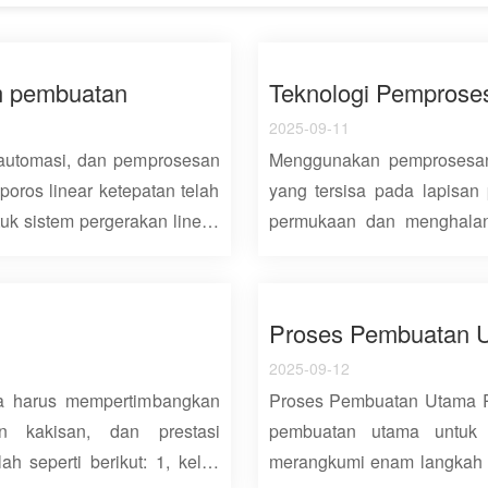
am pembuatan
Teknologi Pemprose
2025-09-11
, automasi, dan pemprosesan
Menggunakan pemprosesan 
poros linear ketepatan telah
yang tersisa pada lapisan
k sistem pergerakan linear.
permukaan dan menghalan
bingan pergerakan yang luar
rintangan kakisan permuka
aan struktur - menangani
retakan keletihan, dengan
mesinan CNC hingga barisan
minyak. Dengan membentuk r
njelaskan ciri-ciri teknikal,
permukaan rolling, mengur
2025-09-12
n kriteria pemilihan teknikal
kenalan pasangan pengis
ga harus mempertimbangkan
Proses Pembuatan Utama R
rofesional untuk jurutera
permukaan rod silinder d
an kakisan, dan prestasi
pembuatan utama untuk
pengisaran. Selepas roll
h seperti berikut: 1, keluli
merangkumi enam langkah u
etepatan tinggi yang direka
meningkatkan sifat-sifat 