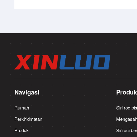
Navigasi
Produ
Rumah
Siri rod pi
Perkhidmatan
Mengasah s
Produk
Siri aci b