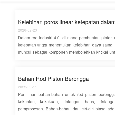
Kelebihan poros linear ketepatan dal
2026-02-23
Dalam era Industri 4.0, di mana pembuatan pintar
ketepatan tinggi menentukan kelebihan daya saing, 
muncul sebagai komponen membolehkan kritikal untu
Komponen silinder kejuruteraan ini memberikan bim
biasa, ketepatan kedudukan, dan kebolehpercay
keperluan teras proses pembuatan moden dari pe
Bahan Rod Piston Berongga
pemasangan automatik. Artikel ini secara sistematik me
2025-09-11
kelebihan prestasi utama, aplikasi khusus industri, da
Pemilihan bahan-bahan untuk rod piston berong
poros linear ketepatan, menyediakan rujukan p
kekuatan, kekakuan, rintangan haus, rintang
pembuatan dan pengoptimum proses. 1. Definisi & Spesifikasi Teknikal Teras
pemprosesan. Bahan-bahan dan ciri-ciri biasa adala
poros linear ketepatanadalah komponen silinder k