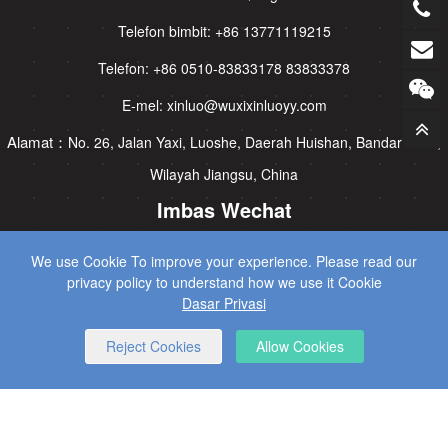
Telefon bimbit: +86 13771119215
Telefon: +86 0510-83833178 83833378
E-mel: xinluo@wuxixinluoyy.com
Alamat：
No. 26, Jalan Yaxi, Luoshe, Daerah Huishan, Bandar Wuxi,
Wilayah Jiangsu, China
Imbas Wechat
We use Cookie To improve your experience. Please read our
privacy policy to understand how we use it Cookie
Dasar Privasi
Reject Cookies
Allow Cookies
CopyRight © 2025 Wuxi Xinluo Hydraulic Machinery Co., Ltd.
Semua Hak Dilindungi.
SEO Services
by Wangke
Peta laman web
RSS
XML
Dasar Privasi