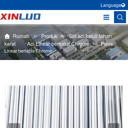
Language
Rumah
Produk
Siri aci keluli tahan
karat
Aci Linear bersalut Chrome
Poros
Linear berlapis Chrome