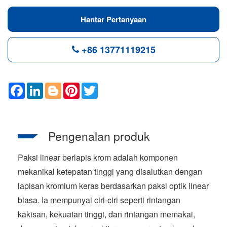
Hantar Pertanyaan
+86 13771119215
F
L
B
P
T
a
i
l
i
w
c
n
o
n
i
e
k
g
t
t
b
e
g
e
t
o
d
e
r
e
Pengenalan produk
o
I
r
e
r
k
n
s
t
Paksi linear berlapis krom adalah komponen
mekanikal ketepatan tinggi yang disalutkan dengan
lapisan kromium keras berdasarkan paksi optik linear
biasa. Ia mempunyai ciri-ciri seperti rintangan
kakisan, kekuatan tinggi, dan rintangan memakai,