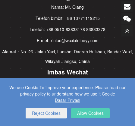
Nama: Mr. Qiang
Telefon bimbit: +86 13771119215
Telefon: +86 0510-83833178 83833378
E-mel: xinluo@wuxixinluoyy.com
Alamat：
No. 26, Jalan Yaxi, Luoshe, Daerah Huishan, Bandar Wuxi,
Wilayah Jiangsu, China
Imbas Wechat
We use Cookie To improve your experience. Please read our
privacy policy to understand how we use it Cookie
Dasar Privasi
Reject Cookies
Allow Cookies
CopyRight © 2025 Wuxi Xinluo Hydraulic Machinery Co., Ltd.
Semua Hak Dilindungi.
SEO Services
by Wangke