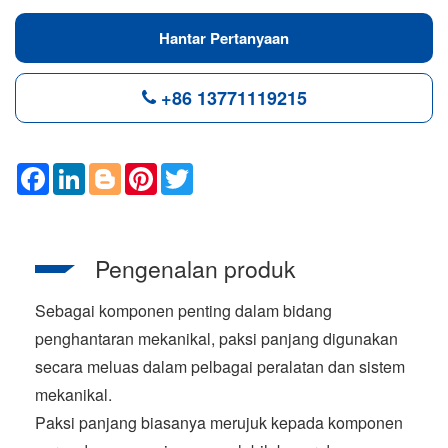
Hantar Pertanyaan
+86 13771119215
F
L
B
P
T
a
i
l
i
w
c
n
o
n
i
e
k
g
t
t
b
e
g
e
t
o
d
e
r
e
Pengenalan produk
o
I
r
e
r
k
n
s
t
Sebagai komponen penting dalam bidang
penghantaran mekanikal, paksi panjang digunakan
secara meluas dalam pelbagai peralatan dan sistem
mekanikal.
Paksi panjang biasanya merujuk kepada komponen